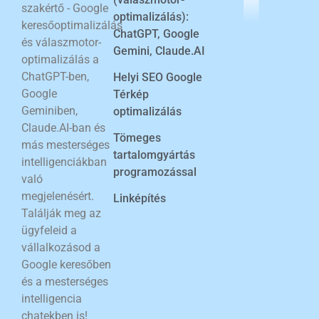
szakértő - Google
optimalizálás):
keresőoptimalizálás
ChatGPT, Google
és válaszmotor-
Gemini, Claude.AI
optimalizálás a
ChatGPT-ben,
Helyi SEO Google
Google
Térkép
Geminiben,
optimalizálás
Claude.AI-ban és
Tömeges
más mesterséges
tartalomgyártás
intelligenciákban
programozással
való
megjelenésért.
Linképítés
Találják meg az
ügyfeleid a
vállalkozásod a
Google keresőben
és a mesterséges
intelligencia
chatekben is!