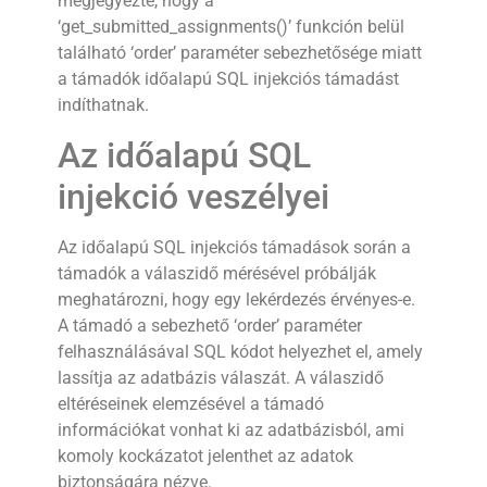
megjegyezte, hogy a
‘get_submitted_assignments()’ funkción belül
található ‘order’ paraméter sebezhetősége miatt
a támadók időalapú SQL injekciós támadást
indíthatnak.
Az időalapú SQL
injekció veszélyei
Az időalapú SQL injekciós támadások során a
támadók a válaszidő mérésével próbálják
meghatározni, hogy egy lekérdezés érvényes-e.
A támadó a sebezhető ‘order’ paraméter
felhasználásával SQL kódot helyezhet el, amely
lassítja az adatbázis válaszát. A válaszidő
eltéréseinek elemzésével a támadó
információkat vonhat ki az adatbázisból, ami
komoly kockázatot jelenthet az adatok
biztonságára nézve.