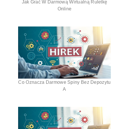
Jak Grać W Darmową Wirtualną Ruletkę
Online
Co Oznacza Darmowe Spiny Bez Depozytu
A