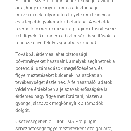
A Tutor LMS Pro plugin sebezhetősége rávilágít
arra, hogy mennyire fontos a biztonsági
intézkedések folyamatos figyelemmel kísérése
és a legjobb gyakorlatok betartása. A weboldal
üzemeltetőknek nemcsak a pluginok frissítéseire
kell figyelniük, hanem a biztonsági beállítások is
rendszeresen felülvizsgálatra szorulnak.
Továbbá, érdemes lehet biztonsági
bővítményeket használni, amelyek segíthetnek a
potenciális támadások megelőzésében, és
figyelmeztetéseket küldenek, ha szokatlan
tevékenységet észlelnek. A felhasználói adatok
védelme érdekében a jelszavak erősségére is
érdemes nagy figyelmet fordítani, hiszen a
gyenge jelszavak megkönnyítik a támadók
dolgát.
Összességében a Tutor LMS Pro plugin
sebezhetősége figyelmeztetésként szolgál arra,