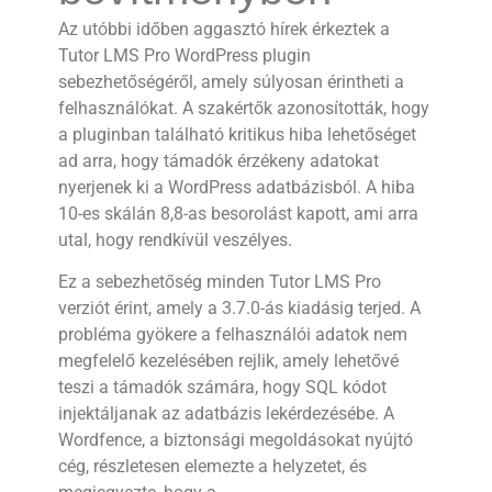
Az utóbbi időben aggasztó hírek érkeztek a
Tutor LMS Pro WordPress plugin
sebezhetőségéről, amely súlyosan érintheti a
felhasználókat. A szakértők azonosították, hogy
a pluginban található kritikus hiba lehetőséget
ad arra, hogy támadók érzékeny adatokat
nyerjenek ki a WordPress adatbázisból. A hiba
10-es skálán 8,8-as besorolást kapott, ami arra
utal, hogy rendkívül veszélyes.
Ez a sebezhetőség minden Tutor LMS Pro
verziót érint, amely a 3.7.0-ás kiadásig terjed. A
probléma gyökere a felhasználói adatok nem
megfelelő kezelésében rejlik, amely lehetővé
teszi a támadók számára, hogy SQL kódot
injektáljanak az adatbázis lekérdezésébe. A
Wordfence, a biztonsági megoldásokat nyújtó
cég, részletesen elemezte a helyzetet, és