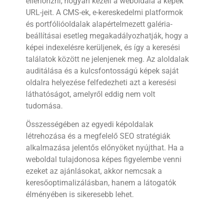
ellenőrizni, hogyan kezeli a weboldala a képek
URL-jeit. A CMS-ek, e-kereskedelmi platformok
és portfólióoldalak alapértelmezett galéria-
beállításai esetleg megakadályozhatják, hogy a
képei indexelésre kerüljenek, és így a keresési
találatok között ne jelenjenek meg. Az aloldalak
auditálása és a kulcsfontosságú képek saját
oldalra helyezése felfedezheti azt a keresési
láthatóságot, amelyről eddig nem volt
tudomása.
Összességében az egyedi képoldalak
létrehozása és a megfelelő SEO stratégiák
alkalmazása jelentős előnyöket nyújthat. Ha a
weboldal tulajdonosa képes figyelembe venni
ezeket az ajánlásokat, akkor nemcsak a
keresőoptimalizálásban, hanem a látogatók
élményében is sikeresebb lehet.