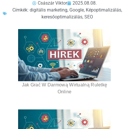
Császár Viktor
2025.08.08.
Címkék:
digitális marketing
,
Google
,
Képoptimalizálás
,
keresőoptimalizálás
,
SEO
Jak Grać W Darmową Wirtualną Ruletkę
Online