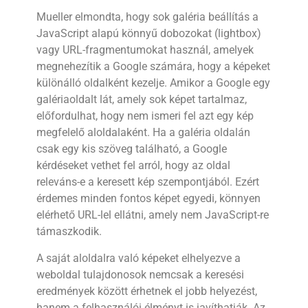
Mueller elmondta, hogy sok galéria beállítás a
JavaScript alapú könnyű dobozokat (lightbox)
vagy URL-fragmentumokat használ, amelyek
megnehezítik a Google számára, hogy a képeket
különálló oldalként kezelje. Amikor a Google egy
galériaoldalt lát, amely sok képet tartalmaz,
előfordulhat, hogy nem ismeri fel azt egy kép
megfelelő aloldalaként. Ha a galéria oldalán
csak egy kis szöveg található, a Google
kérdéseket vethet fel arról, hogy az oldal
releváns-e a keresett kép szempontjából. Ezért
érdemes minden fontos képet egyedi, könnyen
elérhető URL-lel ellátni, amely nem JavaScript-re
támaszkodik.
A saját aloldalra való képeket elhelyezve a
weboldal tulajdonosok nemcsak a keresési
eredmények között érhetnek el jobb helyezést,
hanem a felhasználói élményt is javíthatják. Az