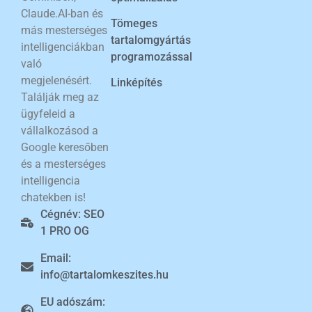
Claude.AI-ban és
Tömeges
más mesterséges
tartalomgyártás
intelligenciákban
programozással
való
megjelenésért.
Linképítés
Találják meg az
ügyfeleid a
vállalkozásod a
Google keresőben
és a mesterséges
intelligencia
chatekben is!
Cégnév: SEO
1 PRO OG
Email:
info@tartalomkeszites.hu
EU adószám: