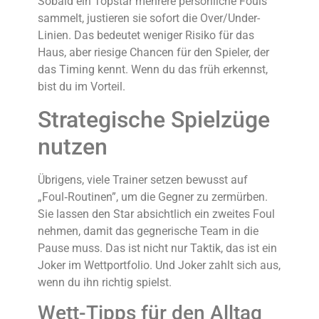
Sobald ein Topstar mehrere persönliche Fouls
sammelt, justieren sie sofort die Over/Under-
Linien. Das bedeutet weniger Risiko für das
Haus, aber riesige Chancen für den Spieler, der
das Timing kennt. Wenn du das früh erkennst,
bist du im Vorteil.
Strategische Spielzüge
nutzen
Übrigens, viele Trainer setzen bewusst auf
„Foul‑Routinen”, um die Gegner zu zermürben.
Sie lassen den Star absichtlich ein zweites Foul
nehmen, damit das gegnerische Team in die
Pause muss. Das ist nicht nur Taktik, das ist ein
Joker im Wettportfolio. Und Joker zahlt sich aus,
wenn du ihn richtig spielst.
Wett-Tipps für den Alltag