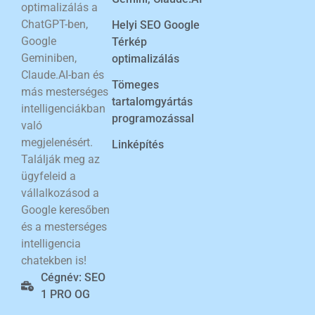
optimalizálás a
ChatGPT-ben,
Helyi SEO Google
Google
Térkép
Geminiben,
optimalizálás
Claude.AI-ban és
Tömeges
más mesterséges
tartalomgyártás
intelligenciákban
programozással
való
megjelenésért.
Linképítés
Találják meg az
ügyfeleid a
vállalkozásod a
Google keresőben
és a mesterséges
intelligencia
chatekben is!
Cégnév: SEO
1 PRO OG