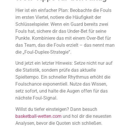
Hier ist ein einfacher Plan: Beobachte die Fouls
im ersten Viertel, notiere die Häufigkeit der
Schlüsselspieler. Wenn ein Guard bereits zwei
Fouls hat, sichere dir das Under‑Bet für seine
Punkte. Kombiniere das mit einem Over‑Bet für
das Team, das die Fouls erzielt – das nennt man
die „Foul‑Duplex-Strategie”.
Und jetzt ein letzter Hinweis: Setze nicht nur auf
die Statistik, sondern prüfe das aktuelle
Spieltempo. Ein schneller Rhythmus erhöht die
Foulschance exponentiell. Nutze das Wissen,
setz sofort, und halte die Augen offen für das
nächste Foul‑Signal.
Willst du tiefer einsteigen? Dann besuch
basketball-wetten.com
und hol dir die neuesten
Analysen, bevor die Quoten sich schließen.