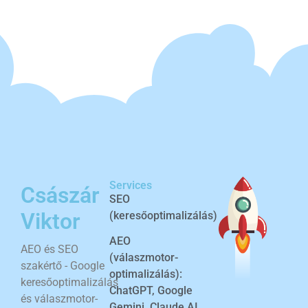
Services
Császár
SEO
Viktor
(keresőoptimalizálás)
AEO
AEO és SEO
(válaszmotor-
szakértő - Google
optimalizálás):
keresőoptimalizálás
ChatGPT, Google
és válaszmotor-
Gemini, Claude.AI